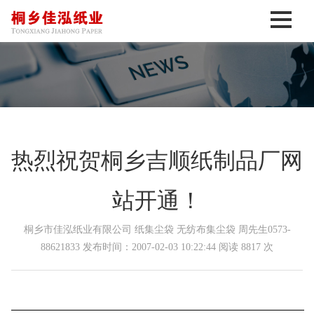
热烈祝贺桐乡吉顺纸制品厂网
站开通！
桐乡市佳泓纸业有限公司 纸集尘袋 无纺布集尘袋 周先生0573-
88621833 发布时间：2007-02-03 10:22:44 阅读 8817 次