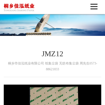
JMZ12
桐乡市佳泓纸业有限公司 纸集尘袋 无纺布集尘袋 周先生0573-
88621833